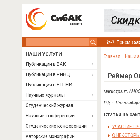
Search this site
Прием заяв
НАШИ УСЛУГИ
Главная
Наши а
Публикации в ВАК
Публикации в РИНЦ
Реймер О
Публикация в ЕГПНИ
магистрант,
АНОО
Научные журналы
РФ, г. Новосибир
Студенческий журнал
Статьи на сайт
Научные конференции
Студенческие конференции
УЧАСТИЕ ПР
О НЕКОТОРЫ
Авторские монографии