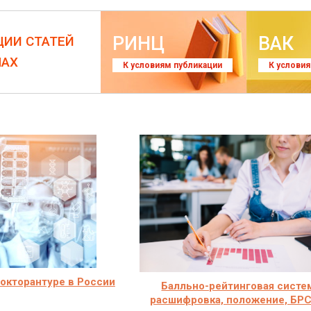
РИНЦ
ВАК
ЦИИ СТАТЕЙ
ЛАХ
К условиям публикации
К услови
окторантуре в России
Балльно-рейтинговая систе
расшифровка, положение, БРС