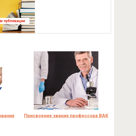
ям публикации
ования
Присвоение звания профессора ВАК