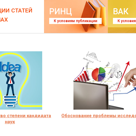
РИНЦ
ВАК
ЦИИ СТАТЕЙ
ЛАХ
К условиям публикации
К услови
во степени кандидата
Обоснование проблемы исслед
наук