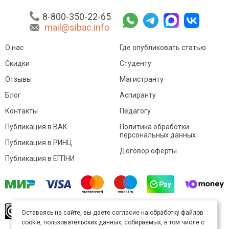
8-800-350-22-65
mail@sibac.info
О нас
Где опубликовать статью
Скидки
Студенту
Отзывы
Магистранту
Блог
Аспиранту
Контакты
Педагогу
Публикация в ВАК
Политика обработки
персональных данных
Публикация в РИНЦ
Договор оферты
Публикация в ЕГПНИ
© Sibac.info 2026. Все права защищены.
Это
Оставаясь на сайте, вы даете согласие на обработку файлов
произведение доступно по
лицензии Creative
cookie, пользовательских данных, собираемых, в том числе с
Commons «Attribution» («Атрибуция») 4.0