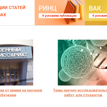
РИНЦ
ВАК
ЦИИ СТАТЕЙ
ЛАХ
К условиям публикации
К услови
чка от армии на заочном
Темы научно-исследователь
обучении
работ для студентов