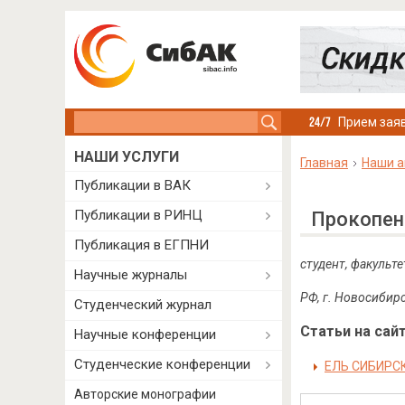
Search this site
Прием заяв
НАШИ УСЛУГИ
Главная
Наши а
Публикации в ВАК
Публикации в РИНЦ
Прокопен
Публикация в ЕГПНИ
студент, факульт
Научные журналы
РФ,
г. Новосибир
Студенческий журнал
Статьи на сайт
Научные конференции
Студенческие конференции
ЕЛЬ СИБИРСК
Авторские монографии