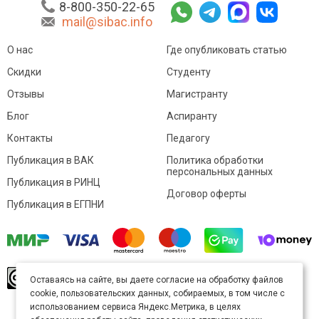
8-800-350-22-65
mail@sibac.info
О нас
Где опубликовать статью
Скидки
Студенту
Отзывы
Магистранту
Блог
Аспиранту
Контакты
Педагогу
Публикация в ВАК
Политика обработки
персональных данных
Публикация в РИНЦ
Договор оферты
Публикация в ЕГПНИ
© Sibac.info 2026. Все права защищены.
Это
Оставаясь на сайте, вы даете согласие на обработку файлов
произведение доступно по
лицензии Creative
cookie, пользовательских данных, собираемых, в том числе с
Commons «Attribution» («Атрибуция») 4.0
Непортированная
.
использованием сервиса Яндекс.Метрика, в целях
Карта сайта