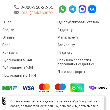
8-800-350-22-65
mail@sibac.info
О нас
Где опубликовать статью
Скидки
Студенту
Отзывы
Магистранту
Блог
Аспиранту
Контакты
Педагогу
Публикация в ВАК
Политика обработки
персональных данных
Публикация в РИНЦ
Договор оферты
Публикация в ЕГПНИ
© Sibac.info 2026. Все права защищены.
Это
Оставаясь на сайте, вы даете согласие на обработку файлов
произведение доступно по
лицензии Creative
cookie, пользовательских данных, собираемых, в том числе с
Commons «Attribution» («Атрибуция») 4.0