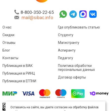
8-800-350-22-65
mail@sibac.info
О нас
Где опубликовать статью
Скидки
Студенту
Отзывы
Магистранту
Блог
Аспиранту
Контакты
Педагогу
Публикация в ВАК
Политика обработки
персональных данных
Публикация в РИНЦ
Договор оферты
Публикация в ЕГПНИ
© Sibac.info 2026. Все права защищены.
Это
Оставаясь на сайте, вы даете согласие на обработку файлов
произведение доступно по
лицензии Creative