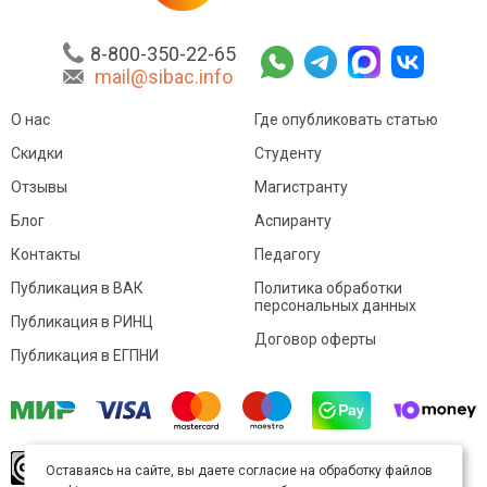
8-800-350-22-65
mail@sibac.info
О нас
Где опубликовать статью
Скидки
Студенту
Отзывы
Магистранту
Блог
Аспиранту
Контакты
Педагогу
Публикация в ВАК
Политика обработки
персональных данных
Публикация в РИНЦ
Договор оферты
Публикация в ЕГПНИ
© Sibac.info 2026. Все права защищены.
Это
Оставаясь на сайте, вы даете согласие на обработку файлов
произведение доступно по
лицензии Creative