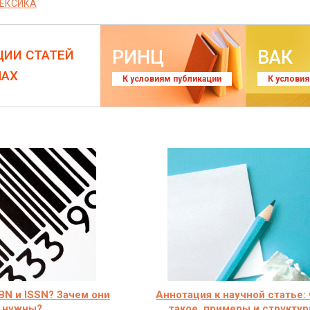
МЕКСИКА
РИНЦ
ВАК
ЦИИ СТАТЕЙ
ЛАХ
К условиям публикации
К услови
SBN и ISSN? Зачем они
Аннотация к научной статье:
нужны?
такое, примеры и структур