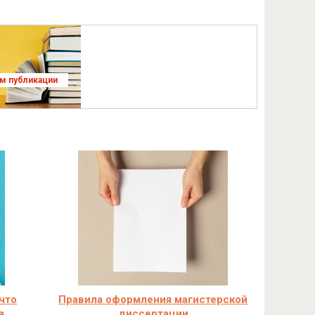
ям публикации
 что
Правила оформления магистерской
а
диссертации