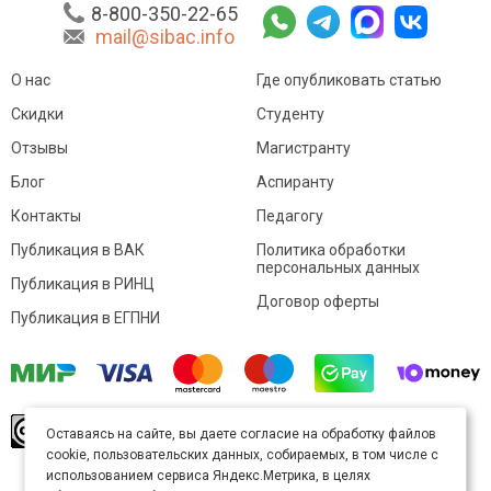
8-800-350-22-65
mail@sibac.info
О нас
Где опубликовать статью
Скидки
Студенту
Отзывы
Магистранту
Блог
Аспиранту
Контакты
Педагогу
Публикация в ВАК
Политика обработки
персональных данных
Публикация в РИНЦ
Договор оферты
Публикация в ЕГПНИ
© Sibac.info 2026. Все права защищены.
Это
Оставаясь на сайте, вы даете согласие на обработку файлов
произведение доступно по
лицензии Creative
cookie, пользовательских данных, собираемых, в том числе с
Commons «Attribution» («Атрибуция») 4.0
Непортированная
.
использованием сервиса Яндекс.Метрика, в целях