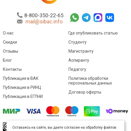
8-800-350-22-65
mail@sibac.info
О нас
Где опубликовать статью
Скидки
Студенту
Отзывы
Магистранту
Блог
Аспиранту
Контакты
Педагогу
Публикация в ВАК
Политика обработки
персональных данных
Публикация в РИНЦ
Договор оферты
Публикация в ЕГПНИ
© Sibac.info 2026. Все права защищены.
Это
Оставаясь на сайте, вы даете согласие на обработку файлов
произведение доступно по
лицензии Creative