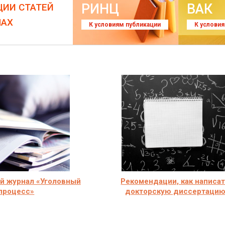
РИНЦ
ВАК
ЦИИ СТАТЕЙ
ЛАХ
К условиям публикации
К услови
й журнал «Уголовный
Рекомендации, как написа
процесс»
докторскую диссертаци