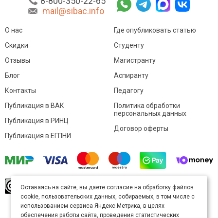
8-800-350-22-65
mail@sibac.info
О нас
Где опубликовать статью
Скидки
Студенту
Отзывы
Магистранту
Блог
Аспиранту
Контакты
Педагогу
Публикация в ВАК
Политика обработки
персональных данных
Публикация в РИНЦ
Договор оферты
Публикация в ЕГПНИ
© Sibac.info 2026. Все права защищены.
Это
Оставаясь на сайте, вы даете согласие на обработку файлов
произведение доступно по
лицензии Creative
cookie, пользовательских данных, собираемых, в том числе с
Commons «Attribution» («Атрибуция») 4.0
Непортированная
.
использованием сервиса Яндекс.Метрика, в целях
Карта сайта
обеспечения работы сайта, проведения статистических