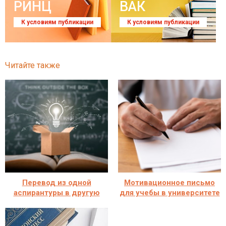
РИНЦ
ВАК
К условиям публикации
К условиям публикации
Читайте также
Перевод из одной
Мотивационное письмо
аспирантуры в другую
для учебы в университете