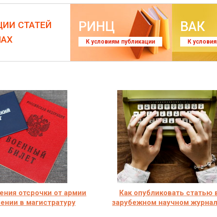
РИНЦ
ВАК
ЦИИ СТАТЕЙ
ЛАХ
К условиям публикации
К услови
ения отсрочки от армии
Как опубликовать статью 
ении в магистратуру
зарубежном научном журна