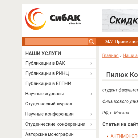
Search this site
Прием заяв
НАШИ УСЛУГИ
Главная
Наши а
Публикации в ВАК
Публикации в РИНЦ
Пилюк Ко
Публикация в ЕГПНИ
студент факульте
Научные журналы
Финансового унив
Студенческий журнал
РФ, г. Москва
Научные конференции
Студенческие конференции
Статьи на сайт
Авторские монографии
АНТИМОНОПО