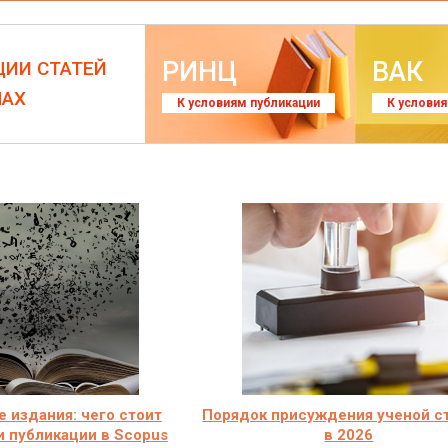
РИНЦ
ВАК
ЦИИ СТАТЕЙ
ЛАХ
К условиям публикации
К услови
 издания: чего стоит
Порядок присуждения ученой с
и публикации в Scopus
в 2026