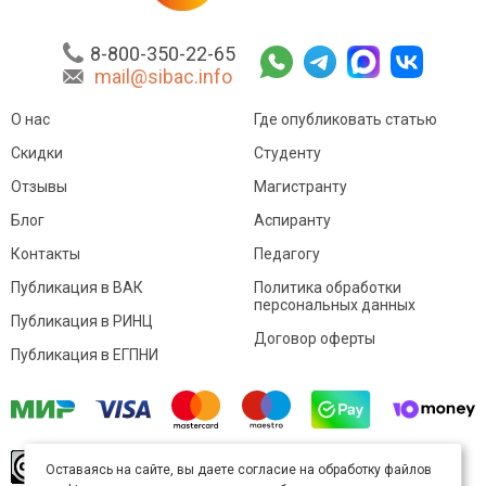
8-800-350-22-65
mail@sibac.info
О нас
Где опубликовать статью
Скидки
Студенту
Отзывы
Магистранту
Блог
Аспиранту
Контакты
Педагогу
Публикация в ВАК
Политика обработки
персональных данных
Публикация в РИНЦ
Договор оферты
Публикация в ЕГПНИ
© Sibac.info 2026. Все права защищены.
Это
Оставаясь на сайте, вы даете согласие на обработку файлов
произведение доступно по
лицензии Creative