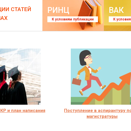
РИНЦ
ВАК
ЦИИ СТАТЕЙ
ЛАХ
К условиям публикации
К услови
КР и план написания
Поступление в аспирантуру п
магистратуры