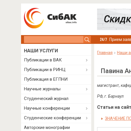
Search this site
Прием заяв
НАШИ УСЛУГИ
Главная
Наши а
Публикации в ВАК
Публикации в РИНЦ
Павина А
Публикация в ЕГПНИ
магистрант, кафе
Научные журналы
РФ
,
г
.
Барнаул
Студенческий журнал
Статьи на сайт
Научные конференции
Студенческие конференции
ЗНАЧЕНИЕ П
Авторские монографии