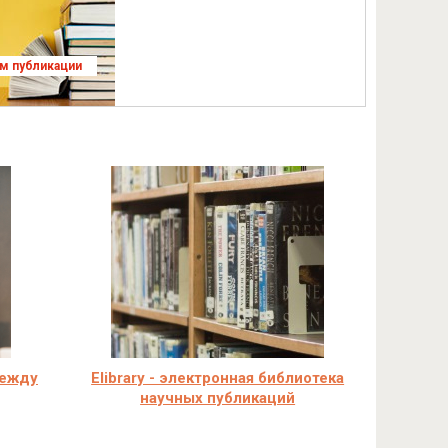
ям публикации
между
Elibrary - электронная библиотека
научных публикаций