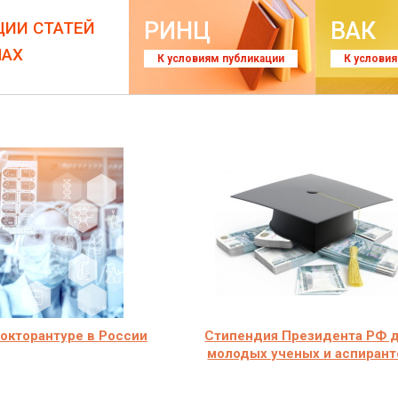
РИНЦ
ВАК
ЦИИ СТАТЕЙ
ЛАХ
К условиям публикации
К услови
окторантуре в России
Стипендия Президента РФ 
молодых ученых и аспирант