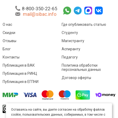
8-800-350-22-65
mail@sibac.info
О нас
Где опубликовать статью
Скидки
Студенту
Отзывы
Магистранту
Блог
Аспиранту
Контакты
Педагогу
Публикация в ВАК
Политика обработки
персональных данных
Публикация в РИНЦ
Договор оферты
Публикация в ЕГПНИ
© Sibac.info 2026. Все права защищены.
Это
Оставаясь на сайте, вы даете согласие на обработку файлов
произведение доступно по
лицензии Creative
cookie, пользовательских данных, собираемых, в том числе с
Commons «Attribution» («Атрибуция») 4.0