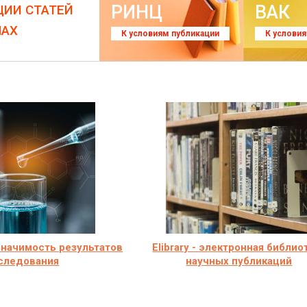
РИНЦ
ВАК
ЦИИ СТАТЕЙ
ЛАХ
К условиям публикации
К услови
значимость результатов
Elibrary - электронная библио
следования
научных публикаций