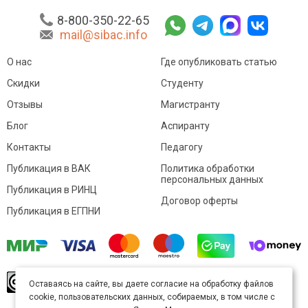
8-800-350-22-65
mail@sibac.info
О нас
Где опубликовать статью
Скидки
Студенту
Отзывы
Магистранту
Блог
Аспиранту
Контакты
Педагогу
Публикация в ВАК
Политика обработки
персональных данных
Публикация в РИНЦ
Договор оферты
Публикация в ЕГПНИ
© Sibac.info 2026. Все права защищены.
Это
Оставаясь на сайте, вы даете согласие на обработку файлов
произведение доступно по
лицензии Creative
cookie, пользовательских данных, собираемых, в том числе с
Commons «Attribution» («Атрибуция») 4.0