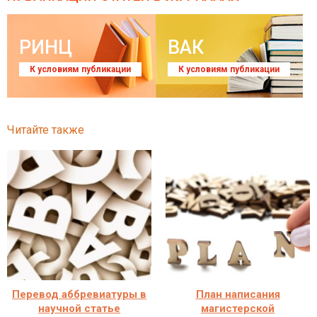
РИНЦ
ВАК
К условиям публикации
К условиям публикации
Читайте также
Перевод аббревиатуры в
План написания
научной статье
магистерской