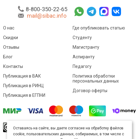
8-800-350-22-65
mail@sibac.info
О нас
Где опубликовать статью
Скидки
Студенту
Отзывы
Магистранту
Блог
Аспиранту
Контакты
Педагогу
Публикация в ВАК
Политика обработки
персональных данных
Публикация в РИНЦ
Договор оферты
Публикация в ЕГПНИ
© Sibac.info 2026. Все права защищены.
Это
Оставаясь на сайте, вы даете согласие на обработку файлов
произведение доступно по
лицензии Creative
cookie, пользовательских данных, собираемых, в том числе с
Commons «Attribution» («Атрибуция») 4.0