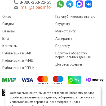
8-800-350-22-65
mail@sibac.info
О нас
Где опубликовать статью
Скидки
Студенту
Отзывы
Магистранту
Блог
Аспиранту
Контакты
Педагогу
Публикация в ВАК
Политика обработки
персональных данных
Публикация в РИНЦ
Договор оферты
Публикация в ЕГПНИ
© Sibac.info 2026. Все права защищены.
Это
Оставаясь на сайте, вы даете согласие на обработку файлов
произведение доступно по
лицензии Creative
cookie, пользовательских данных, собираемых, в том числе с
Commons «Attribution» («Атрибуция») 4.0
Непортированная
.
использованием сервиса Яндекс.Метрика, в целях
Карта сайта