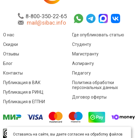
8-800-350-22-65
mail@sibac.info
О нас
Где опубликовать статью
Скидки
Студенту
Отзывы
Магистранту
Блог
Аспиранту
Контакты
Педагогу
Публикация в ВАК
Политика обработки
персональных данных
Публикация в РИНЦ
Договор оферты
Публикация в ЕГПНИ
© Sibac.info 2026. Все права защищены.
Это
Оставаясь на сайте, вы даете согласие на обработку файлов
произведение доступно по
лицензии Creative