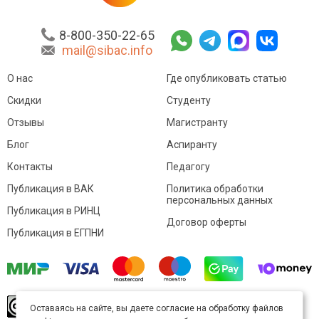
8-800-350-22-65
mail@sibac.info
О нас
Где опубликовать статью
Скидки
Студенту
Отзывы
Магистранту
Блог
Аспиранту
Контакты
Педагогу
Публикация в ВАК
Политика обработки
персональных данных
Публикация в РИНЦ
Договор оферты
Публикация в ЕГПНИ
© Sibac.info 2026. Все права защищены.
Это
Оставаясь на сайте, вы даете согласие на обработку файлов
произведение доступно по
лицензии Creative