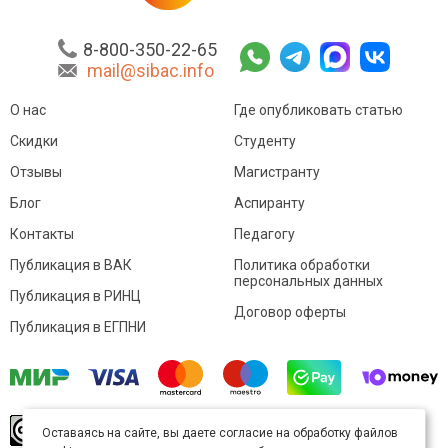
8-800-350-22-65
mail@sibac.info
О нас
Где опубликовать статью
Скидки
Студенту
Отзывы
Магистранту
Блог
Аспиранту
Контакты
Педагогу
Публикация в ВАК
Политика обработки
персональных данных
Публикация в РИНЦ
Договор оферты
Публикация в ЕГПНИ
© Sibac.info 2026. Все права защищены.
Это
Оставаясь на сайте, вы даете согласие на обработку файлов
произведение доступно по
лицензии Creative