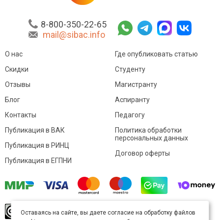
8-800-350-22-65
mail@sibac.info
О нас
Где опубликовать статью
Скидки
Студенту
Отзывы
Магистранту
Блог
Аспиранту
Контакты
Педагогу
Публикация в ВАК
Политика обработки
персональных данных
Публикация в РИНЦ
Договор оферты
Публикация в ЕГПНИ
© Sibac.info 2026. Все права защищены.
Это
Оставаясь на сайте, вы даете согласие на обработку файлов
произведение доступно по
лицензии Creative