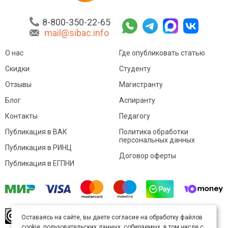
8-800-350-22-65
mail@sibac.info
О нас
Где опубликовать статью
Скидки
Студенту
Отзывы
Магистранту
Блог
Аспиранту
Контакты
Педагогу
Публикация в ВАК
Политика обработки
персональных данных
Публикация в РИНЦ
Договор оферты
Публикация в ЕГПНИ
© Sibac.info 2026. Все права защищены.
Это
Оставаясь на сайте, вы даете согласие на обработку файлов
произведение доступно по
лицензии Creative
cookie, пользовательских данных, собираемых, в том числе с