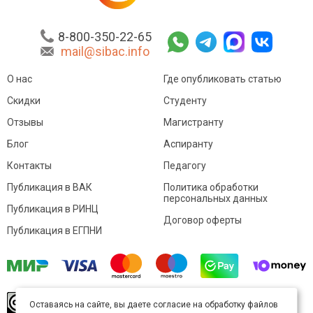
8-800-350-22-65
mail@sibac.info
О нас
Где опубликовать статью
Скидки
Студенту
Отзывы
Магистранту
Блог
Аспиранту
Контакты
Педагогу
Публикация в ВАК
Политика обработки
персональных данных
Публикация в РИНЦ
Договор оферты
Публикация в ЕГПНИ
© Sibac.info 2026. Все права защищены.
Это
Оставаясь на сайте, вы даете согласие на обработку файлов
произведение доступно по
лицензии Creative