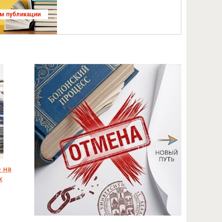
ям публикации
 на
х