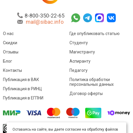
8-800-350-22-65
mail@sibac.info
О нас
Где опубликовать статью
Скидки
Студенту
Отзывы
Магистранту
Блог
Аспиранту
Контакты
Педагогу
Публикация в ВАК
Политика обработки
персональных данных
Публикация в РИНЦ
Договор оферты
Публикация в ЕГПНИ
© Sibac.info 2026. Все права защищены.
Это
Оставаясь на сайте, вы даете согласие на обработку файлов
произведение доступно по
лицензии Creative