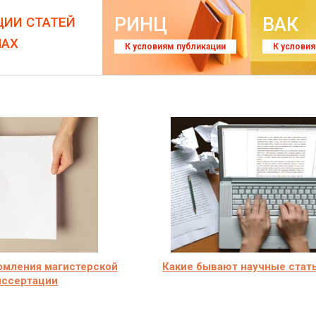
РИНЦ
ВАК
ЦИИ СТАТЕЙ
ЛАХ
К условиям публикации
К услови
рмления магистерской
Какие бывают научные стат
иссертации