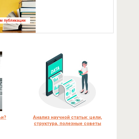
ям публикации
ьи?
Анализ научной статьи: цели,
структура, полезные советы