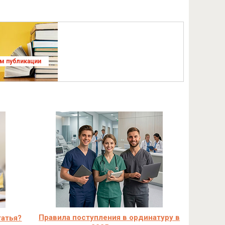
ям публикации
Правила поступления в ординатуру в
татья?