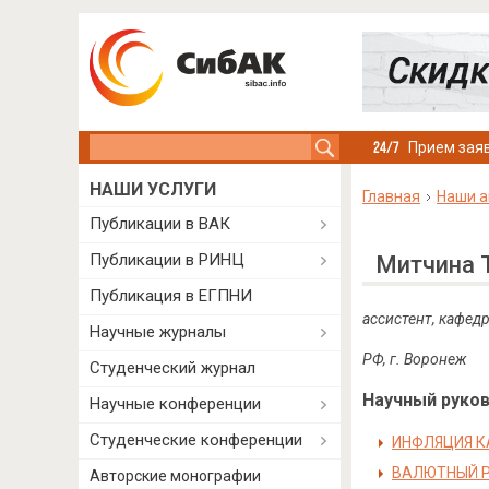
Search this site
Прием заяв
НАШИ УСЛУГИ
Главная
Наши а
Публикации в ВАК
Публикации в РИНЦ
Митчина 
Публикация в ЕГПНИ
ассистент, кафедр
Научные журналы
РФ, г. Воронеж
Студенческий журнал
Научный руково
Научные конференции
Студенческие конференции
ИНФЛЯЦИЯ К
ВАЛЮТНЫЙ Р
Авторские монографии