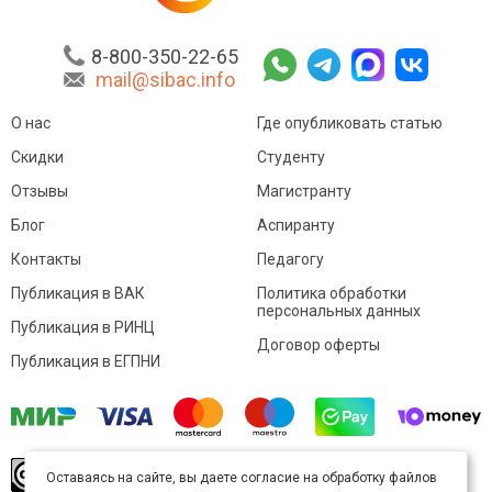
8-800-350-22-65
mail@sibac.info
О нас
Где опубликовать статью
Скидки
Студенту
Отзывы
Магистранту
Блог
Аспиранту
Контакты
Педагогу
Публикация в ВАК
Политика обработки
персональных данных
Публикация в РИНЦ
Договор оферты
Публикация в ЕГПНИ
© Sibac.info 2026. Все права защищены.
Это
Оставаясь на сайте, вы даете согласие на обработку файлов
произведение доступно по
лицензии Creative