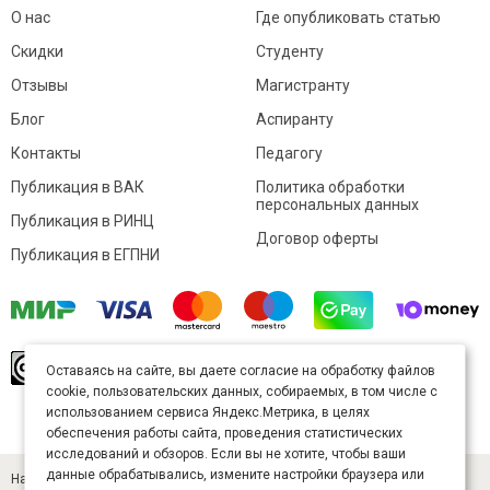
О нас
Где опубликовать статью
Скидки
Студенту
Отзывы
Магистранту
Блог
Аспиранту
Контакты
Педагогу
Публикация в ВАК
Политика обработки
персональных данных
Публикация в РИНЦ
Договор оферты
Публикация в ЕГПНИ
© Sibac.info 2026. Все права защищены.
Это
Оставаясь на сайте, вы даете согласие на обработку файлов
произведение доступно по
лицензии Creative
cookie, пользовательских данных, собираемых, в том числе с
Commons «Attribution» («Атрибуция») 4.0
Непортированная
.
использованием сервиса Яндекс.Метрика, в целях
Карта сайта
обеспечения работы сайта, проведения статистических
исследований и обзоров. Если вы не хотите, чтобы ваши
данные обрабатывались, измените настройки браузера или
Научный журнал «Студенческий» (ISSN 2541-9412). Издатель — ООО