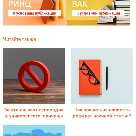
РИНЦ
ВАК
К условиям публикации
К условиям публикации
Читайте также
За что лишают стипендии
Как правильно написать
в университете: причины
реферат научной статьи?