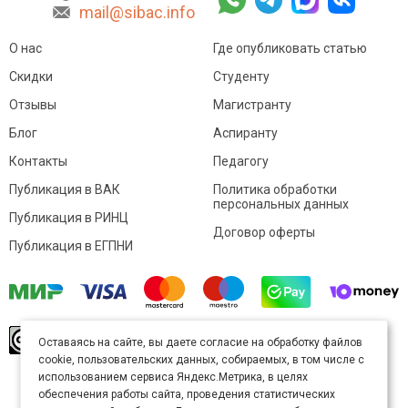
mail@sibac.info
О нас
Где опубликовать статью
Скидки
Студенту
Отзывы
Магистранту
Блог
Аспиранту
Контакты
Педагогу
Публикация в ВАК
Политика обработки
персональных данных
Публикация в РИНЦ
Договор оферты
Публикация в ЕГПНИ
© Sibac.info 2026. Все права защищены.
Это
Оставаясь на сайте, вы даете согласие на обработку файлов
произведение доступно по
лицензии Creative
cookie, пользовательских данных, собираемых, в том числе с
Commons «Attribution» («Атрибуция») 4.0
Непортированная
.
использованием сервиса Яндекс.Метрика, в целях
Карта сайта
обеспечения работы сайта, проведения статистических