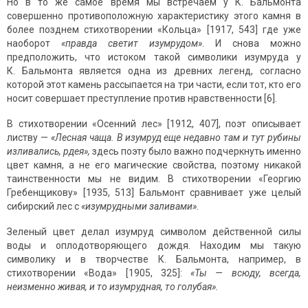
Но в то же самое время мы встречаем у К. Бальмонта
совершенно противоположную характеристику этого камня в
более позднем стихотворении «Кольца» [1917, 543] где уже
наоборот
«правда светит изумрудом»
. И снова можно
предположить, что истоком такой символики изумруда у
К. Бальмонта является одна из древних легенд, согласно
которой этот камень рассыпается на три части, если тот, кто его
носит совершает преступление против нравственности [6].
В стихотворении «Осенний лес» [1912, 407], поэт описывает
листву —
«Лесная чаща. В изумруд еще недавно там и тут рубины
изливались, рдея»,
здесь поэту было важно подчеркнуть именно
цвет камня, а не его магические свойства, поэтому никакой
таинственности мы не видим. В стихотворении «Георгию
Гребенщикову» [1935, 513] Бальмонт сравнивает уже целый
сибирский лес с
«изумрудными заливами».
Зеленый цвет делал изумруд символом действенной силы
воды и оплодотворяющего дождя. Находим мы такую
символику и в творчестве К. Бальмонта, например, в
стихотворении «Вода» [1905, 325]:
«Ты — всюду, всегда,
неизменно живая, и то изумрудная, то голубая».