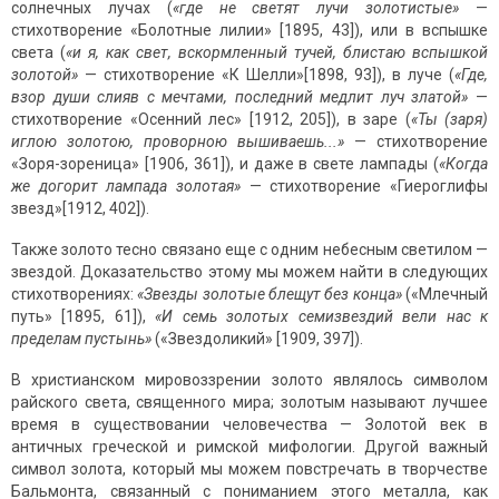
солнечных лучах (
«где не светят лучи золотистые»
—
стихотворение «Болотные лилии» [1895, 43]), или в вспышке
света (
«и я, как свет, вскормленный тучей, блистаю вспышкой
золотой»
— стихотворение «К Шелли»[1898, 93]), в луче (
«Где,
взор души слияв с мечтами, последний медлит луч златой»
—
стихотворение «Осенний лес» [1912, 205]), в заре (
«Ты (заря)
иглою золотою, проворною вышиваешь...»
— стихотворение
«Зоря-зореница» [1906, 361]), и даже в свете лампады (
«Когда
же догорит лампада золотая»
— стихотворение «Гиероглифы
звезд»[1912, 402]).
Также золото тесно связано еще с одним небесным светилом —
звездой. Доказательство этому мы можем найти в следующих
стихотворениях:
«Звезды золотые блещут без конца»
(«Млечный
путь» [1895, 61]),
«И семь золотых семизвездий вели нас к
пределам пустынь»
(«Звездоликий» [1909, 397]).
В христианском мировоззрении золото являлось символом
райского света, священного мира; золотым называют лучшее
время в существовании человечества — Золотой век в
античных греческой и римской мифологии. Другой важный
символ золота, который мы можем повстречать в творчестве
Бальмонта, связанный с пониманием этого металла, как