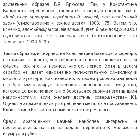
зрительных образов В.Я. Брюсова. Так, у Константина
Бальмонта серебряным становится, в первую очередь, смех:
«Твой смех прозвучал серебристый, нежней, чем серебряный
звон»
(стихотворение «Нежнее всего» [1903, 175]. Затем, это,
конечно, звон:
«Раскрылся невидимый цвет. В нем воздух и звон
серебристый, ему же названия нет»
(стихотворение «По
тропинке» [1903, 529]).
Таким образом, в творчестве Константина Бальмонта серебро,
в отличии от золота, употребляется только в положительном
смысле, как что-то нежное, чистое, легкое. Хотя в целом
серебро не имеет однозначно положительную символику в
мировой культуре. Как известно, в своем роковом значении
серебро символизирует «тленность человеческого существа,
которое должно непрестанно бороться со своими негативными
наклонностями, если желает достичь совершенства» [6].
Однако в этом значении употребления металла в произведенях
Константина Бальмонта нами пока не встречалось.
Среди драгоценных камней наиболее интересны и
противоречивы, на наш взгляд, в творчестве К. Бальмонта
изумруд и рубин.