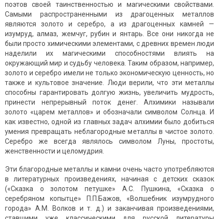
поэтов своей таинственностью и магическими свойствами.
Самыми распространенными из драгоценных металлов
являются золото и серебро, а из драгоценных камней —
изумруд, алмаз, жемчуг, рубин и янтарь. Все они никогда не
были просто химическими элементами, с древних времен люди
наделили их магическими способностями влиять на
окружающий мир и судьбу человека. Таким образом, например,
золото и серебро имели не только экономическую ценность, но
также и культовое значение. Люди верили, что эти металлы
способны гарантировать долгую жизнь, увеличить мудрость,
принести непрерывный поток денег. Алхимики называли
золото «царем металлов» и обозначали символом Солнца. И
как известно, одной из главных задач алхимии было добиться
умения превращать неблагородные металлы в чистое золото.
Серебро же всегда являлось символом Луны, простоты,
женственности и целомудрия.
Эти благородные металлы и камни очень часто употребляются
в литературных произведениях, начиная с детских сказок
(«Сказка о золотом петушке» А.С. Пушкина, «Сказка о
серебряном копытце» П.П.Бажов, «Волшебник изумрудного
города» А.М. Волков и т. д.) и заканчивая произведениями,
ставшими уже классическими для русской литературы