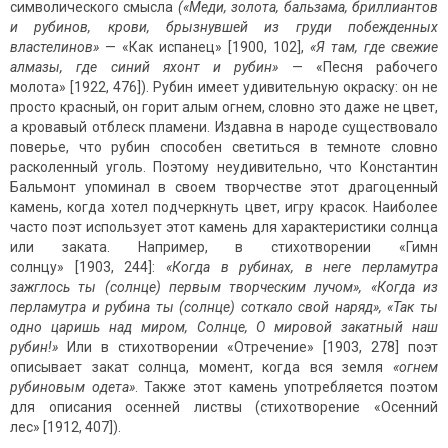
символического смысла
(«Меди, золота, бальзама, бриллиантов
и рубинов, крови, брызнувшей из груди побежденных
властелинов»
— «Как испанец» [1900, 102],
«Я там, где свежие
алмазы, где синий яхонт и рубин»
— «Песня рабочего
молота» [1922, 476]). Рубин имеет удивительную окраску: он не
просто красный, он горит алым огнем, словно это даже не цвет,
а кровавый отблеск пламени. Издавна в народе существовало
поверье, что рубин способен светиться в темноте словно
расколенный уголь. Поэтому неудивительно, что Константин
Бальмонт упоминал в своем творчестве этот драгоценный
камень, когда хотел подчеркнуть цвет, игру красок. Наиболее
часто поэт использует этот камень для характеристики солнца
или заката. Например, в стихотворении «Гимн
солнцу» [1903, 244]:
«Когда в рубинах, в неге перламутра
зажглось ты (солнце) первым творческим лучом», «Когда из
перламутра и рубина ты (солнце) соткало свой наряд», «Так ты
одно царишь над миром, Солнце, О мировой закатный наш
рубин!»
Или в стихотворении «Отречение» [1903, 278] поэт
описывает закат солнца, момент, когда вся земля
«огнем
рубиновым одета»
. Также этот камень употребляется поэтом
для описания осенней листвы (стихотворение «Осенний
лес» [1912, 407]).