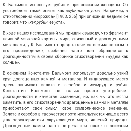
К. Бальмонт использует рубин и при описании женщины. Он
употребляет такой эпитет как
«рубиновые уста
». Например, в
стихотворении «Ворожба» [1903, 256] при описании ведьмы он
говорит, что
«как рубин, ее уста».
В ходе наших исследований мы пришли к выводу, что фрагмент
наивной языковой картины мира, связанный с драгоценными
металлами, у К. Бальмонта представляется весьма полным в
его произведениях, особенно часто поэт обращается к
драгоценностям в своем сборнике стихотворений «Будем как
солнце».
В основном Константин Бальмонт использует довольно узкий
круг драгоценных камней и металлов. И лидирующее место
здесь занимают золото и серебро и изумруд и рубин.
Константин Бальмонт не только просто употребляет
драгоценности в качестве сравнения, но, как мы это могли
заметить, в его стихотворениях драгоценные камни и металлы
приобретают свой смысл, свое символическое значение.
Золото и серебро в творчестве поэта используются чаще всего
для характеристики окружающего мира, явлений природы.
Драгоценные камни часто встречаются также в описании