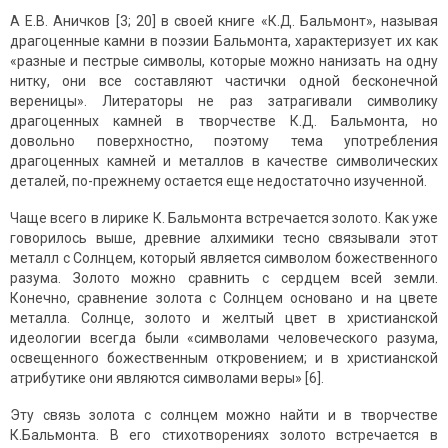
А Е.В. Аничков [3; 20] в своей книге «К.Д. Бальмонт», называя
драгоценные камни в поэзии Бальмонта, характеризует их как
«разные и пестрые символы, которые можно нанизать на одну
нитку, они все составляют частички одной бесконечной
вереницы». Литераторы не раз затрагивали символику
драгоценных камней в творчестве К.Д. Бальмонта, но
довольно поверхностно, поэтому тема употребления
драгоценных камней и металлов в качестве символических
деталей, по-прежнему остается еще недостаточно изученной.
Чаще всего в лирике К. Бальмонта встречается золото. Как уже
говорилось выше, древние алхимики тесно связывали этот
металл с Солнцем, который является символом божественного
разума. Золото можно сравнить с сердцем всей земли.
Конечно, сравнение золота с Солнцем основано и на цвете
металла. Солнце, золото и желтый цвет в христианской
идеологии всегда были «символами человеческого разума,
освещенного божественным откровением; и в христианской
атрибутике они являются символами веры» [6].
Эту связь золота с солнцем можно найти и в творчестве
К.Бальмонта. В его стихотворениях золото встречается в