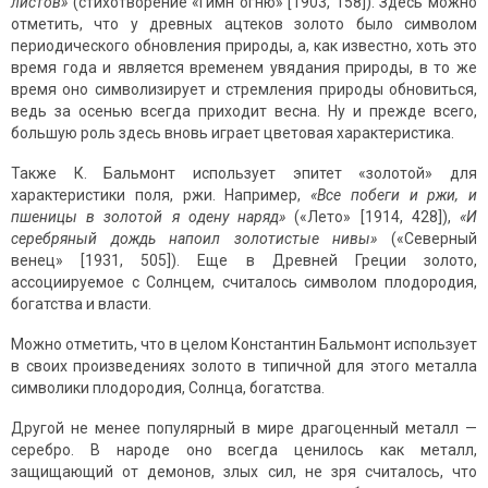
листов»
(стихотворение «Гимн огню» [1903, 158]). Здесь можно
отметить, что у древных ацтеков золото было символом
периодического обновления природы, а, как известно, хоть это
время года и является временем увядания природы, в то же
время оно символизирует и стремления природы обновиться,
ведь за осенью всегда приходит весна. Ну и прежде всего,
большую роль здесь вновь играет цветовая характеристика.
Также К. Бальмонт использует эпитет «золотой» для
характеристики поля, ржи. Например,
«Все побеги и ржи, и
пшеницы в золотой я одену наряд»
(«Лето» [1914, 428]),
«И
серебряный дождь напоил золотистые нивы»
(«Северный
венец» [1931, 505]). Еще в Древней Греции золото,
ассоциируемое с Солнцем, считалось символом плодородия,
богатства и власти.
Можно отметить, что в целом Константин Бальмонт использует
в своих произведениях золото в типичной для этого металла
символики плодородия, Солнца, богатства.
Другой не менее популярный в мире драгоценный металл —
серебро. В народе оно всегда ценилось как металл,
защищающий от демонов, злых сил, не зря считалось, что