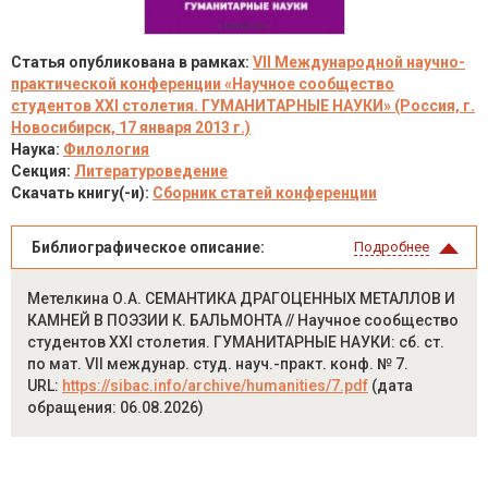
Статья опубликована в рамках:
VII Международной научно-
практической конференции «Научное сообщество
студентов XXI столетия. ГУМАНИТАРНЫЕ НАУКИ» (Россия, г.
Новосибирск, 17 января 2013 г.)
Наука:
Филология
Секция:
Литературоведение
Скачать книгу(-и):
Сборник статей конференции
Библиографическое описание:
Подробнее
Метелкина О.А. СЕМАНТИКА ДРАГОЦЕННЫХ МЕТАЛЛОВ И
КАМНЕЙ В ПОЭЗИИ К. БАЛЬМОНТА // Научное сообщество
студентов XXI столетия. ГУМАНИТАРНЫЕ НАУКИ: сб. ст.
по мат. VII междунар. студ. науч.-практ. конф. № 7.
URL:
https://sibac.info/archive/humanities/7.pdf
(дата
обращения: 06.08.2026)