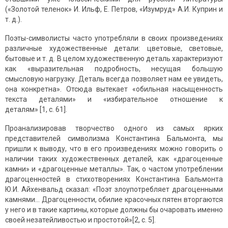
(«Золотой теленок» И. Ильф, Е. Петров, «Изумруд» А.И. Куприн и
т. д.).
Поэты-символисты часто употребляли в своих произведениях
различные художественные детали: цветовые, световые,
бытовые и т. д. В целом художественную деталь характеризуют
как «выразительная подробность, несущая большую
смысловую нагрузку. Деталь всегда позволяет нам ее увидеть,
она конкретна». Отсюда вытекает «обильная насыщенность
текста деталями» и «избирательное отношение к
деталям» [1, с. 61].
Проанализировав творчество одного из самых ярких
представителей символизма Константина Бальмонта, мы
пришли к выводу, что в его произведениях можно говорить о
наличии таких художественных деталей, как «драгоценные
камни» и «драгоценные металлы». Так, о частом употреблении
драгоценностей в стихотворениях Константина Бальмонта
Ю.И. Айхенвальд сказал: «Поэт злоупотребляет драгоценными
камнями... Драгоценности, обилие красочных пятен вторгаются
у него и в такие картины, которые должны бы очаровать именно
своей незатейливостью и простотой»[2, с. 5].