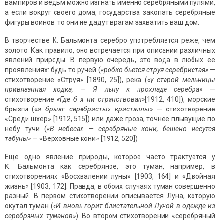
вампиров и ведьм можно изгнать именно серебряными пулями,
а если вокруг своего дома, государства закопать серебряные
фигуры воинов, то они не дадут врагам захватить ваш дом.
В творчестве К. Бальмонта серебро употребляется реже, чем
золото. Как правило, оно встречается при описании различных
явлений природы. В первую очередь, это вода в любых ее
проявлениях: будь то ручей (
«робко бьется струя серебристая»
—
стихотворение «Струя» [1890, 25]), река (
«у старой мельницы
привязанная лодка, — Я льну к прохладе серебра»
—
стихотворение
«Где б я ни странствовал»
[1912, 410]), морские
брызги (
«и брызг серебристых кристаллы»
— стихотворение
«Среди шхер» [1912, 515]) или даже гроза, точнее плывущие по
небу тучи (
«В небесах — серебряные кони, бешено несутся
табуны»
— «Верховные кони» [1912, 520]).
Еще одно явление природы, которое часто трактуется у
К. Бальмонта как серебряное, это туман, например, в
стихотворениях «Восхвалении луны» [1903, 164] и «Двойная
жизнь» [1903, 172]. Правда, в обоих случаях туман совершенно
разный. В первом стихотворении описывается Луна, которую
окутал туман (
«И вновь горит блистательной Луной в одежде из
серебряных туманов»
). Во втором стихотворении «серебряный