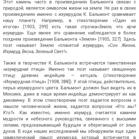
Этот камень часто в произведениях Бальмонта связан с
природой, является символом жизни на земле. Не раз в своих
произведениях именно с изумрудом К. Бальмонт сравнивает
нашу планету. Например, в стихотворении «Один из
итогов» [1903, 299] есть такая строчка
«Земле, что ярче
изумруда»
. Еще явнее это сравнение наблюдается в более
позднем произведении Бальмонта «Земля» [1905, 327]. Здесь
поэт называет Землю
«планетой изумруда», «Сон Жизни,
Изумруд, Весна, Зеленый Свет!».
Также в творчестве К. Бальмонта встречается таинственная
«изумрудная птица»
. Именно так поэт называет священную
птицу древних индейцев — кетцаль (стихотворение
«Изумрудная птица» [1908, 388]). У этой птицы, действительно,
перья изумрудного цвета. Бальмонт должен был видеть их в
Мексике, даже в наше время индейцы демонстрирует их как
диковинку. В этом стихотворении поэт задается вопросом о
смысле человеческой жизни, задается вопросом
«Кто мы?
Кто?».
Как известно, именно изумруд считается камнем
мудрости и небесного руководства, связанного с высшими
силами, предсказывающий будущее и оберегающий от злых
духов. В ходе наших исследований мы обнаружили еще один
символический смысл изумруда, который встречается в