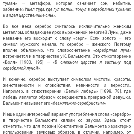
туман» — метафора, которая означает сон, небытие,
забвение:
«Ушел туда, где гул волны, тонул в серебряных туманах
и видел царственные сны».
Во все века серебро считалось исключительно женским
металлом, обладающее ярко выраженной энергией Луны, даже
название его восходит к слову «серп». Если золото — это
символ мужского начала, то серебро — женского. Поэтому
вполне объяснимо, что словосочетание
«серебряная луна»
встречается и в творчестве у К. Бальмонта. Это стихотворение
«Воля» [1903, 195] —
«В снежном царстве я застыну под
серебряной луной»
.
И, конечно, серебро выступает символом чистоты, красоты,
женственности и спокойствия, невинности и верности..
Например, в стихотворении «Белый лебедь» [1898, 78], где
лебедь является образом совершенства, прекрасной девушки,
Бальмонт называет его
«безмятежно-серебристым».
И еще один интересный вариант употребления слова «серебро»
в творчестве Бальмонта связан со звуком. Здесь стоит
отметить, что для поэзии Константина Бальмонта характерно
использовании звуковых образов, в отличии, например, от