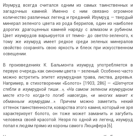
Изумруд всегда считался одним из самых таинственных и
загадочных камней. Именно с ним связано огромное
количество различных легенд и преданий. Изумруд — твердый
минерал зеленого цвета из рода беррилов, один из наиболее
дорогих драгоценных камней наряду с алмазом и рубином.
Цвет изумрудов варьируется от темно- до светло-зеленого, к
тому же изумруд имеет редкое среди зеленых минералов
свойство сохранять свою яркость и блеск при искусственном
освещении.
В произведениях К. Бальмонта изумруд употребляется в
первую очередь как синоним цвета — зеленый. Особенно часто
можно встретить эпитет изумрудная трава, листва, деревья.
Например, в стихотворении «Болото» [1903, 286] —
«Шепчутся
стебли в изумрудной тиши...», «На самом зеленом изумрудном
месте кто-то когда-то погиб навсегда», «и многих манит к
обманным изумрудам...».
Причем можно заметить некий
оттенок таинственности, коварства этого камня, который не зря
характеризует болото, он тоже может заманить и загубить
человека своей красотой. Незря по одной из легенд, изумруд
попал к людям прямо из короны самого Люцифера [6].