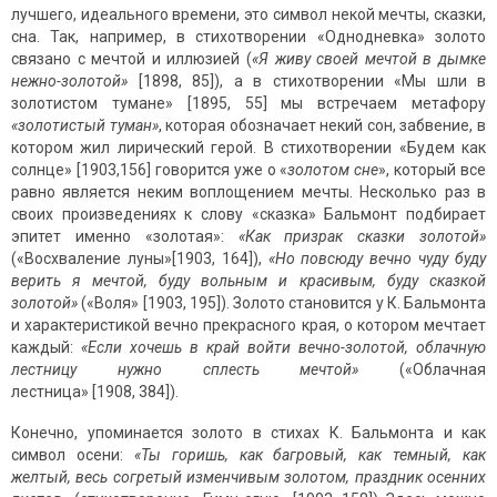
лучшего, идеального времени, это символ некой мечты, сказки,
сна. Так, например, в стихотворении «Однодневка» золото
связано с мечтой и иллюзией (
«Я живу своей мечтой в дымке
нежно-золотой»
[1898, 85]), а в стихотворении «Мы шли в
золотистом тумане» [1895, 55] мы встречаем метафору
«золотистый туман»
, которая обозначает некий сон, забвение, в
котором жил лирический герой. В стихотворении «Будем как
солнце» [1903,156] говорится уже о «
золотом сне
», который все
равно является неким воплощением мечты. Несколько раз в
своих произведениях к слову «сказка» Бальмонт подбирает
эпитет именно «золотая»:
«Как призрак сказки золотой»
(«Восхваление луны»[1903, 164]),
«Но повсюду вечно чуду буду
верить я мечтой, буду вольным и красивым, буду сказкой
золотой»
(«Воля» [1903, 195]). Золото становится у К. Бальмонта
и характеристикой вечно прекрасного края, о котором мечтает
каждый:
«Если хочешь в край войти вечно-золотой, облачную
лестницу нужно сплесть мечтой»
(«Облачная
лестница» [1908, 384]).
Конечно, упоминается золото в стихах К. Бальмонта и как
символ осени:
«Ты горишь, как багровый, как темный, как
желтый, весь согретый изменчивым золотом, праздник осенних