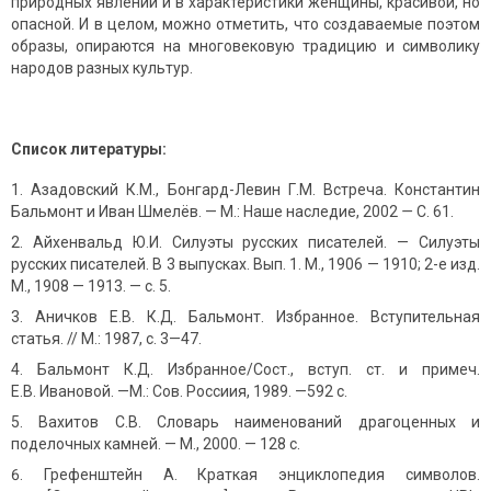
природных явлений и в характеристики женщины, красивой, но
опасной. И в целом, можно отметить, что создаваемые поэтом
образы, опираются на многовековую традицию и символику
народов разных культур.
Список литературы:
Азадовский К.М., Бонгард-Левин Г.М. Встреча. Константин
Бальмонт и Иван Шмелёв. — М.: Наше наследие, 2002
—
C. 61.
Айхенвальд Ю.И. Силуэты русских писателей. — Силуэты
русских писателей. В 3 выпусках. Вып. 1. М., 1906 — 1910; 2-е изд.
М., 1908 — 1913. — с. 5.
Аничков Е.В. К.Д. Бальмонт. Избранное. Вступительная
статья. // М.: 1987, с. 3—47.
Бальмонт К.Д. Избранное/Сост., вступ. ст. и примеч.
Е.В. Ивановой. —М.: Сов. Россиия, 1989. —592 с.
Вахитов С.В. Словарь наименований драгоценных и
поделочных камней. — М., 2000. — 128 с.
Грефенштейн А. Краткая энциклопедия символов.