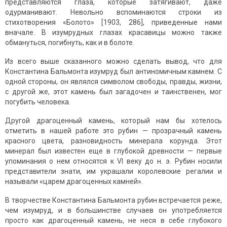
представляются глаза, которые затягивают, даже
одурманивают. Невольно вспоминаются строки из
стихотворения «Болото» [1903, 286], приведенные нами
вначале. В изумрудных глазах красавицы можно также
обмануться, погибнуть, как и в болоте.
Из всего выше сказанного можно сделать вывод, что для
Константина Бальмонта изумруд был антиномичным камнем. С
одной стороны, он являлся символом свободы, правды, жизни,
с другой же, этот камень был загадочен и таинственен, мог
погубить человека.
Другой драгоценный камень, который нам бы хотелось
отметить в нашей работе это рубин — прозрачный камень
красного цвета, разновидность минерала корунда. Этот
минерал был известен еще в глубокой древности — первые
упоминания о нем относятся к VI веку до н. э. Рубин носили
представители знати, им украшали королевские регалии и
называли «царем драгоценных камней».
В творчестве Константина Бальмонта рубин встречается реже,
чем изумруд, и в большинстве случаев он употребляется
просто как драгоценный камень, не неся в себе глубокого