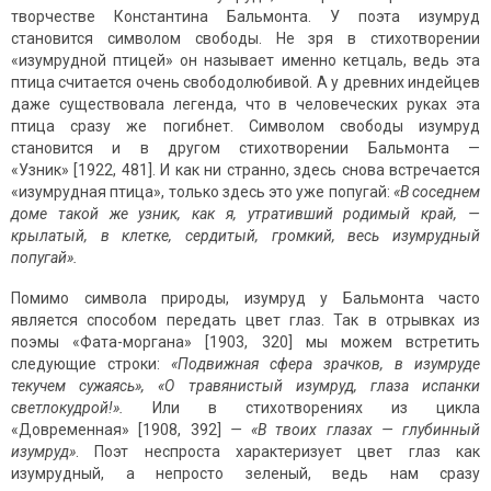
творчестве Константина Бальмонта. У поэта изумруд
становится символом свободы. Не зря в стихотворении
«изумрудной птицей» он называет именно кетцаль, ведь эта
птица считается очень свободолюбивой. А у древних индейцев
даже существовала легенда, что в человеческих руках эта
птица сразу же погибнет. Символом свободы изумруд
становится и в другом стихотворении Бальмонта —
«Узник» [1922, 481]. И как ни странно, здесь снова встречается
«изумрудная птица», только здесь это уже попугай:
«В соседнем
доме такой же узник, как я, утративший родимый край, —
крылатый, в клетке, сердитый, громкий, весь изумрудный
попугай».
Помимо символа природы, изумруд у Бальмонта часто
является способом передать цвет глаз. Так в отрывках из
поэмы «Фата-моргана» [1903, 320] мы можем встретить
следующие строки:
«Подвижная сфера зрачков, в изумруде
текучем сужаясь», «О травянистый изумруд, глаза испанки
светлокудрой!».
Или в стихотворениях из цикла
«Довременная» [1908, 392]
—
«В твоих глазах — глубинный
изумруд»
. Поэт неспроста характеризует цвет глаз как
изумрудный, а непросто зеленый, ведь нам сразу