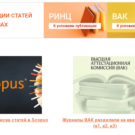
РИНЦ
ВАК
ЦИИ СТАТЕЙ
ЛАХ
К условиям публикации
К услови
иска статей в Scopus
Журналы ВАК разделили на ква
(к1, к2, к3)