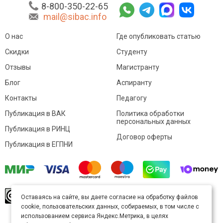
8-800-350-22-65
mail@sibac.info
О нас
Где опубликовать статью
Скидки
Студенту
Отзывы
Магистранту
Блог
Аспиранту
Контакты
Педагогу
Публикация в ВАК
Политика обработки
персональных данных
Публикация в РИНЦ
Договор оферты
Публикация в ЕГПНИ
© Sibac.info 2026. Все права защищены.
Это
Оставаясь на сайте, вы даете согласие на обработку файлов
произведение доступно по
лицензии Creative
cookie, пользовательских данных, собираемых, в том числе с
Commons «Attribution» («Атрибуция») 4.0
Непортированная
.
использованием сервиса Яндекс.Метрика, в целях