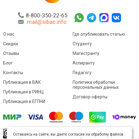
8-800-350-22-65
mail@sibac.info
О нас
Где опубликовать статью
Скидки
Студенту
Отзывы
Магистранту
Блог
Аспиранту
Контакты
Педагогу
Публикация в ВАК
Политика обработки
персональных данных
Публикация в РИНЦ
Договор оферты
Публикация в ЕГПНИ
© Sibac.info 2026. Все права защищены.
Это
Оставаясь на сайте, вы даете согласие на обработку файлов
произведение доступно по
лицензии Creative