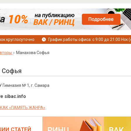
ок круглосуточно
График работы офиса: с 9:00 до 21:00 Нск (
вторы
Манахова Софья
 Софья
У Гимназия № 1, г. Самара
е sibac.info
КАК «ПАМЯТЬ ЖАНРА»
РИНЦ
ВАК
ЦИИ СТАТЕЙ