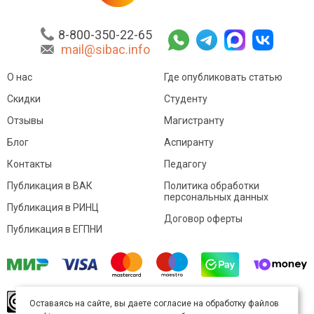
8-800-350-22-65
mail@sibac.info
О нас
Где опубликовать статью
Скидки
Студенту
Отзывы
Магистранту
Блог
Аспиранту
Контакты
Педагогу
Публикация в ВАК
Политика обработки
персональных данных
Публикация в РИНЦ
Договор оферты
Публикация в ЕГПНИ
© Sibac.info 2026. Все права защищены.
Это
Оставаясь на сайте, вы даете согласие на обработку файлов
произведение доступно по
лицензии Creative