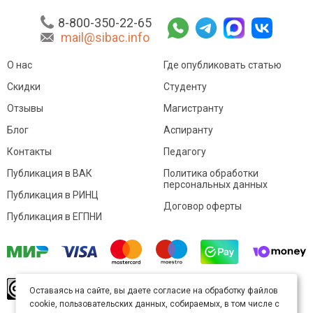
8-800-350-22-65
mail@sibac.info
О нас
Где опубликовать статью
Скидки
Студенту
Отзывы
Магистранту
Блог
Аспиранту
Контакты
Педагогу
Публикация в ВАК
Политика обработки
персональных данных
Публикация в РИНЦ
Договор оферты
Публикация в ЕГПНИ
© Sibac.info 2026. Все права защищены.
Это
Оставаясь на сайте, вы даете согласие на обработку файлов
произведение доступно по
лицензии Creative
cookie, пользовательских данных, собираемых, в том числе с
Commons «Attribution» («Атрибуция») 4.0