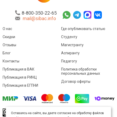
8-800-350-22-65
mail@sibac.info
О нас
Где опубликовать статью
Скидки
Студенту
Отзывы
Магистранту
Блог
Аспиранту
Контакты
Педагогу
Публикация в ВАК
Политика обработки
персональных данных
Публикация в РИНЦ
Договор оферты
Публикация в ЕГПНИ
© Sibac.info 2026. Все права защищены.
Это
Оставаясь на сайте, вы даете согласие на обработку файлов
произведение доступно по
лицензии Creative