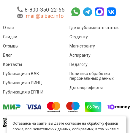
8-800-350-22-65
mail@sibac.info
О нас
Где опубликовать статью
Скидки
Студенту
Отзывы
Магистранту
Блог
Аспиранту
Контакты
Педагогу
Публикация в ВАК
Политика обработки
персональных данных
Публикация в РИНЦ
Договор оферты
Публикация в ЕГПНИ
© Sibac.info 2026. Все права защищены.
Это
Оставаясь на сайте, вы даете согласие на обработку файлов
произведение доступно по
лицензии Creative
cookie, пользовательских данных, собираемых, в том числе с
Commons «Attribution» («Атрибуция») 4.0