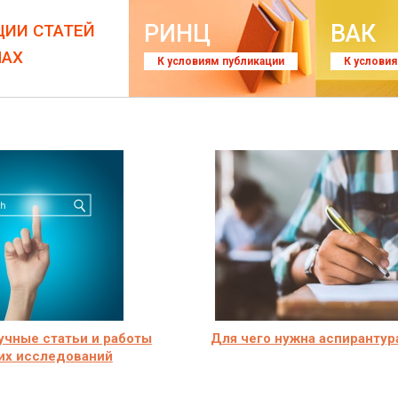
РИНЦ
ВАК
ЦИИ СТАТЕЙ
ЛАХ
К условиям публикации
К услови
учные статьи и работы
Для чего нужна аспирантур
их исследований