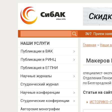
Search this site
Прием заяв
НАШИ УСЛУГИ
Главная
Наши а
Публикации в ВАК
Публикации в РИНЦ
Макеров 
Публикация в ЕГПНИ
специалист-эксп
Научные журналы
Отделения Пенси
по Белгородской 
Студенческий журнал
Статьи на сайт
Научные конференции
Студенческие конференции
ИСТОРИКО–П
Авторские монографии