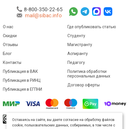
8-800-350-22-65
mail@sibac.info
О нас
Где опубликовать статью
Скидки
Студенту
Отзывы
Магистранту
Блог
Аспиранту
Контакты
Педагогу
Публикация в ВАК
Политика обработки
персональных данных
Публикация в РИНЦ
Договор оферты
Публикация в ЕГПНИ
© Sibac.info 2026. Все права защищены.
Это
Оставаясь на сайте, вы даете согласие на обработку файлов
произведение доступно по
лицензии Creative
cookie, пользовательских данных, собираемых, в том числе с
Commons «Attribution» («Атрибуция») 4.0