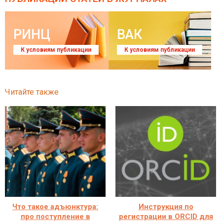
РИНЦ
ВАК
К условиям публикации
К условиям публикации
Читайте также
Что такое адъюнктура:
Инструкция по
про поступление в
регистрации в ORCID для