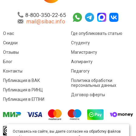
8-800-350-22-65
mail@sibac.info
О нас
Где опубликовать статью
Скидки
Студенту
Отзывы
Магистранту
Блог
Аспиранту
Контакты
Педагогу
Публикация в ВАК
Политика обработки
персональных данных
Публикация в РИНЦ
Договор оферты
Публикация в ЕГПНИ
© Sibac.info 2026. Все права защищены.
Это
Оставаясь на сайте, вы даете согласие на обработку файлов
произведение доступно по
лицензии Creative